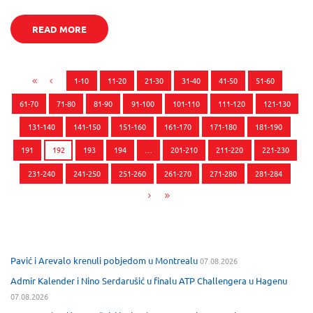
READ MORE
1-10
11-20
21-30
31-40
41-50
51-60
61-70
71-80
81-90
91-100
101-110
111-120
121-130
131-140
141-150
151-160
161-170
171-180
181-190
191
192
193
194
…
201-210
211-220
221-230
231-240
241-250
251-260
261-270
271-280
281-284
Pavić i Arevalo krenuli pobjedom u Montrealu
07.08.2026
Admir Kalender i Nino Serdarušić u finalu ATP Challengera u Hagenu
07.08.2026