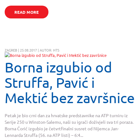
READ MORE
ZAGREB | 25.08.2017 | AUTOR: HTS
Borna izgubio od
Struffa, Pavić i
Mektić bez završnice
Petak je bio crni dan za hrvatske predstavnike na ATP turniru iz
Serije 250 u Winston-Salemu, naši su igrači doživjeli sva tri poraza.
Borna Ćorić izgubio je četvrtfinalni susret od Nijemca Jan-
Lennarda Struffa (56. na ATP listi) – 6:4...