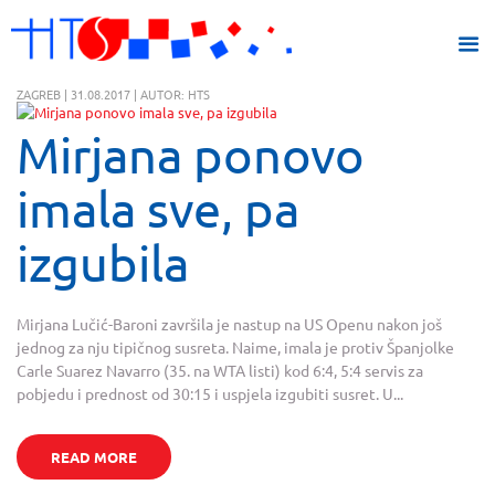
ZAGREB | 31.08.2017 | AUTOR: HTS
Mirjana ponovo
imala sve, pa
izgubila
Mirjana Lučić-Baroni završila je nastup na US Openu nakon još
jednog za nju tipičnog susreta. Naime, imala je protiv Španjolke
Carle Suarez Navarro (35. na WTA listi) kod 6:4, 5:4 servis za
pobjedu i prednost od 30:15 i uspjela izgubiti susret. U...
READ MORE