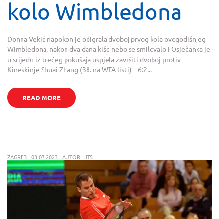
kolo Wimbledona
Donna Vekić napokon je odigrala dvoboj prvog kola ovogodišnjeg
Wimbledona, nakon dva dana kiše nebo se smilovalo i Osječanka je
u srijedu iz trećeg pokušaja uspjela završiti dvoboj protiv
Kineskinje Shuai Zhang (38. na WTA listi) – 6:2...
READ MORE
ZAGREB | 03.07.2023 | AUTOR: HTS