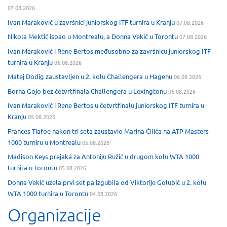
07.08.2026
Ivan Maraković u završnici juniorskog ITF turnira u Kranju
07.08.2026
Nikola Mektić ispao u Montrealu, a Donna Vekić u Torontu
07.08.2026
Ivan Maraković i Rene Bertos međusobno za završnicu juniorskog ITF
turnira u Kranju
06.08.2026
Matej Dodig zaustavljen u 2. kolu Challengera u Hagenu
06.08.2026
Borna Gojo bez četvrtfinala Challengera u Lexingtonu
06.08.2026
Ivan Maraković i Rene Bertos u četvrtfinalu juniorskog ITF turnira u
Kranju
05.08.2026
Frances Tiafoe nakon tri seta zaustavio Marina Čilića na ATP Masters
1000 turniru u Montrealu
05.08.2026
Madison Keys prejaka za Antoniju Ružić u drugom kolu WTA 1000
turnira u Torontu
05.08.2026
Donna Vekić uzela prvi set pa izgubila od Viktorije Golubić u 2. kolu
WTA 1000 turnira u Torontu
04.08.2026
Organizacije