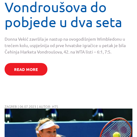
Vondroušova do
pobjede u dva seta
Donna Vekić završila je nastup na ovogodišnjem Wimbledonu u
trećem kolu, uspješnija od prve hrvatske igračice u petak je bila
Čehinja Marketa Vondroušova, 42. na WTA listi – 6:1, 7:5.
READ MORE
ZAGREB | 06.07.2023 | AUTOR: HTS