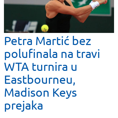
Petra Martić bez
polufinala na travi
WTA turnira u
Eastbourneu,
Madison Keys
prejaka