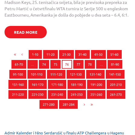
Madison Keys, 25. tenisačica svijeta, bila je previsoka prepreka za
Petru Martić u četvrtfinalu WTA turnira iz Serije 500 u engleskom
Eastbourneu, Amerikanka je došla do pobjede u dva seta – 6.4, 6:1.
READ MORE
1-10
11-20
21-30
31-40
41-50
51-60
61-70
…
74
75
76
77
78
…
81-90
91-100
101-110
111-120
121-130
131-140
141-150
151-160
161-170
171-180
181-190
191-200
201-210
211-220
221-230
231-240
241-250
251-260
261-270
271-280
281-284
Admir Kalender i Nino Serdarušić u finalu ATP Challengera u Hagenu