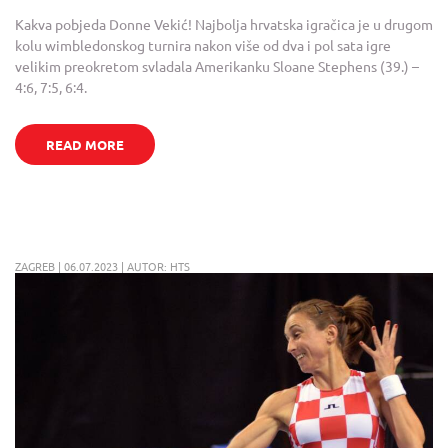
Kakva pobjeda Donne Vekić! Najbolja hrvatska igračica je u drugom
kolu wimbledonskog turnira nakon više od dva i pol sata igre
velikim preokretom svladala Amerikanku Sloane Stephens (39.) –
4:6, 7:5, 6:4.
READ MORE
ZAGREB | 06.07.2023 | AUTOR: HTS