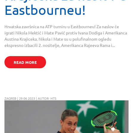
Eastbourneu!
Hrvatska završnica na ATP turniru u Eastbourneu! Za naslov će
igrati Nikola Mektić i Mate Pavić protiv Ivana Dodiga i Amerikanca
Austina Krajiceka. Nikola i Mate su u polufinalnom ogledu
ekspresno izbacili 2. nositelje, Amerikanca Rajeeva Rama i...
READ MORE
ZAGREB | 29.06.2023 | AUTOR: HTS