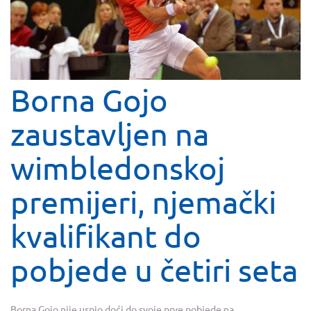
Borna Gojo
zaustavljen na
wimbledonskoj
premijeri, njemački
kvalifikant do
pobjede u četiri seta
Borna Gojo nije uspio doći do svoje prve pobjede na