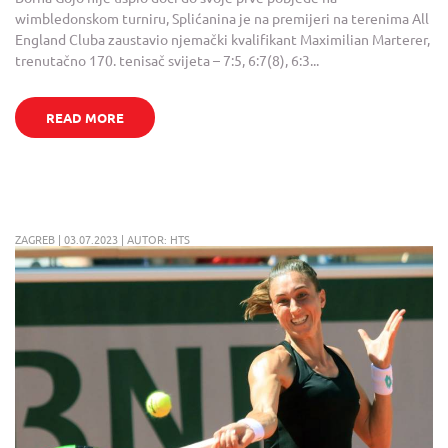
wimbledonskom turniru, Splićanina je na premijeri na terenima All
England Cluba zaustavio njemački kvalifikant Maximilian Marterer,
trenutačno 170. tenisač svijeta – 7:5, 6:7(8), 6:3...
READ MORE
ZAGREB | 03.07.2023 | AUTOR: HTS