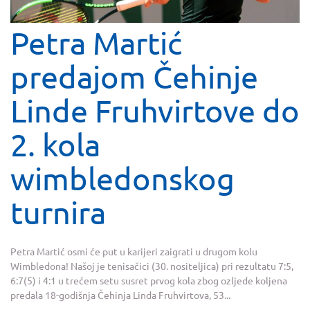
Petra Martić
predajom Čehinje
Linde Fruhvirtove do
2. kola
wimbledonskog
turnira
Petra Martić osmi će put u karijeri zaigrati u drugom kolu
Wimbledona! Našoj je tenisačici (30. nositeljica) pri rezultatu 7:5,
6:7(5) i 4:1 u trećem setu susret prvog kola zbog ozljede koljena
predala 18-godišnja Čehinja Linda Fruhvirtova, 53...